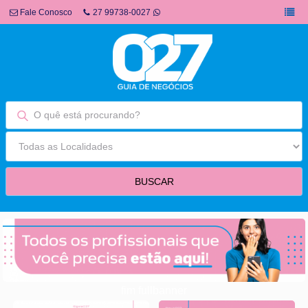
Fale Conosco
27 99738-0027
fim fullbanner