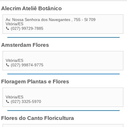
Alecrim Ateliê Botânico
Av. Nossa Senhora dos Navegantes , 755 - Sl 709
Vitória
/
ES
(027) 99729-7885
Amsterdam Flores
Vitória
/
ES
(027) 99874-9775
Floragem Plantas e Flores
Vitória
/
ES
(027) 3325-5970
Flores do Canto Floricultura