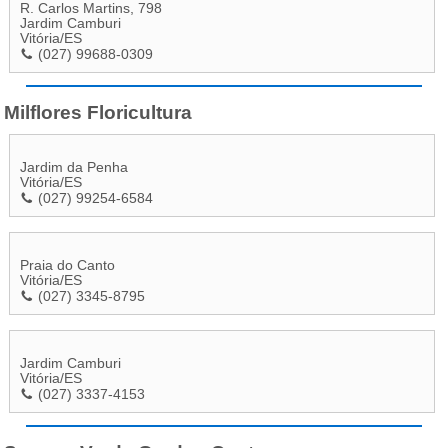
R. Carlos Martins, 798
Jardim Camburi
Vitória
/
ES
(027) 99688-0309
Milflores Floricultura
Jardim da Penha
Vitória
/
ES
(027) 99254-6584
Praia do Canto
Vitória
/
ES
(027) 3345-8795
Jardim Camburi
Vitória
/
ES
(027) 3337-4153