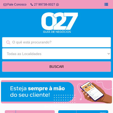
Fale Conosco
27 99738-0027
fim fullbanner