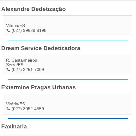
Alexandre Dedetização
Vitória
/
ES
(027) 99629-8198
Dream Service Dedetizadora
R. Castanheiros
Serra
/
ES
(027) 3251-7009
Extermine Pragas Urbanas
Vitória
/
ES
(027) 3052-4559
Faxinaria