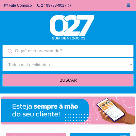
Fale Conosco
27 99738-0027
fim fullbanner