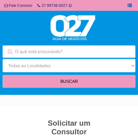
Fale Conosco
27 99738-0027
fim fullbanner
Solicitar um
Consultor